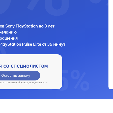
в Sony PlayStation до 3 лет
 желанию
бращения
PlayStation Pulse Elite от 35 минут
я со специалистом
Оставить заявку
есь c
политикой конфиденциальности