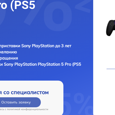
ro (PS5
приставки Sony PlayStation до 3 лет
 желанию
бращения
ки
Sony PlayStation PlayStation 5 Pro (PS5
я со специалистом
Оставить заявку
есь c
политикой конфиденциальности