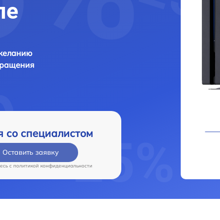
ле
 желанию
бращения
я со специалистом
Оставить заявку
есь c
политикой конфиденциальности